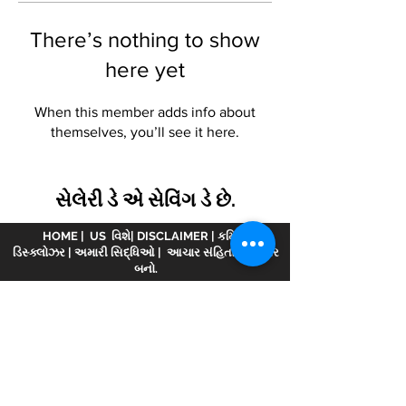
There’s nothing to show
here yet
When this member adds info about
themselves, you’ll see it here.
સેલેરી ડે એ સેવિંગ ડે છે.
HOME
|
US વિશે
|
DISCLAIMER
|
કમિશન
ડિસ્ક્લોઝર
|
અમારી સિદ્ધિઓ
|
આચાર સંહિતા
|
પાર્ટનર
બનો.
અસ્વીકરણ :
www.meranivesh.com
ની ઓનલાઈન
વેબસાઈટ છે
મેરા નિવેશ.
AMFI વિડિયોમાં નોંધાયેલ
કંપની
એઆરએન - 32141
મ્યુચ્યુઅલ ફંડ વિતરક અને
LIC એજન્ટ તરીકે wide
0049083Y/2371
25 વર્ષથી વધુ
સમયથી. આ વેબસાઈટ રોકાણકારો દ્વારા સ્વ-સહાય સાથે
ધ્યેય અનુમાનકર્તાની માત્ર એક ઈલેક્ટ્રોનિક રજૂઆત
છે. આ સાઇટને નાણાકીય સલાહકાર વેબસાઇટ તરીકે