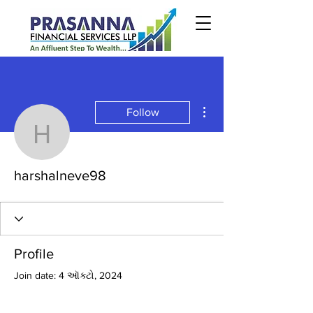
More actions
Follow
harshalneve98
harshalneve98
Profile
Join date: 4 ઑક્ટો, 2024