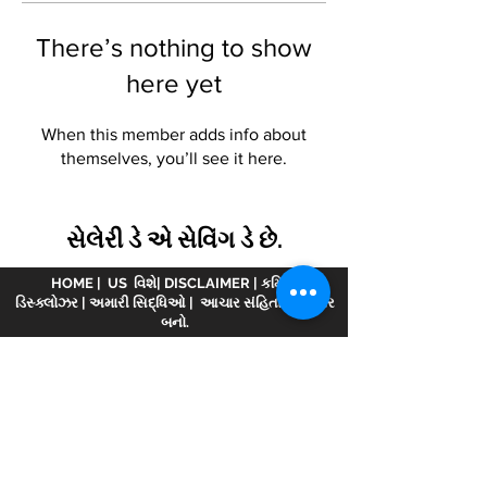
There’s nothing to show
here yet
When this member adds info about
themselves, you’ll see it here.
સેલેરી ડે એ સેવિંગ ડે છે.
HOME
|
US વિશે
|
DISCLAIMER
|
કમિશન
ડિસ્ક્લોઝર
|
અમારી સિદ્ધિઓ
|
આચાર સંહિતા
|
પાર્ટનર
બનો.
અસ્વીકરણ :
www.meranivesh.com
ની ઓનલાઈન
વેબસાઈટ છે
મેરા નિવેશ.
AMFI વિડિયોમાં નોંધાયેલ
કંપની
એઆરએન - 32141
મ્યુચ્યુઅલ ફંડ વિતરક અને
LIC એજન્ટ તરીકે wide
0049083Y/2371
25 વર્ષથી વધુ
સમયથી. આ વેબસાઈટ રોકાણકારો દ્વારા સ્વ-સહાય સાથે
ધ્યેય અનુમાનકર્તાની માત્ર એક ઈલેક્ટ્રોનિક રજૂઆત
છે. આ સાઇટને નાણાકીય સલાહકાર વેબસાઇટ તરીકે