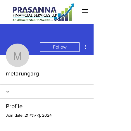
More actions
Follow
metarungarg
metarungarg
Profile
Join date: 21 જાન્યુ, 2024