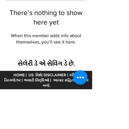
There’s nothing to show
here yet
When this member adds info about
themselves, you’ll see it here.
સેલેરી ડે એ સેવિંગ ડે છે.
HOME
|
US વિશે
|
DISCLAIMER
|
કમિશન
ડિસ્ક્લોઝર
|
અમારી સિદ્ધિઓ
|
આચાર સંહિતા
|
પાર્ટનર
બનો.
અસ્વીકરણ :
www.meranivesh.com
ની ઓનલાઈન
વેબસાઈટ છે
મેરા નિવેશ.
AMFI વિડિયોમાં નોંધાયેલ
કંપની
એઆરએન - 32141
મ્યુચ્યુઅલ ફંડ વિતરક અને
LIC એજન્ટ તરીકે wide
0049083Y/2371
25 વર્ષથી વધુ
સમયથી. આ વેબસાઈટ રોકાણકારો દ્વારા સ્વ-સહાય સાથે
ધ્યેય અનુમાનકર્તાની માત્ર એક ઈલેક્ટ્રોનિક રજૂઆત
છે. આ સાઇટને નાણાકીય સલાહકાર વેબસાઇટ તરીકે