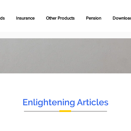
nds
Insurance
Other Products
Pension
Downloa
Enlightening Articles