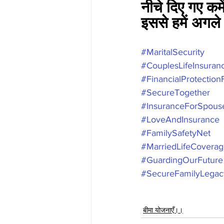
नीचे दिए गए कमे
इससे हमें अगले
#MaritalSecurity
#CouplesLifeInsuran
#FinancialProtectio
#SecureTogether
#InsuranceForSpous
#LoveAndInsurance
#FamilySafetyNet
#MarriedLifeCovera
#GuardingOurFuture
#SecureFamilyLegac
बीमा योजनाएँ।।