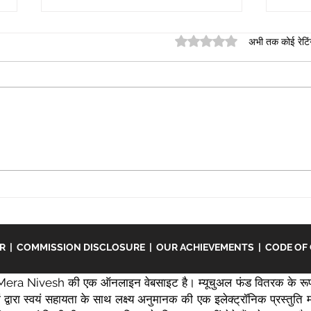
5 स्टार में से 0 रेटिंग दी गई।
अभी तक कोई रेटिं
आत्मव
भारत में माता-पिता के लिए जीवन
बीमा।
ER
|
COMMISSION DISCLOSURE
|
OUR ACHIEVEMENTS
|
CODE OF
era Nivesh की एक ऑनलाइन वेबसाइट है। म्यूचुअल फंड वितरक के रूप
द्वारा स्वयं सहायता के साथ लक्ष्य अनुमानक की एक इलेक्ट्रॉनिक प्रस्तुत