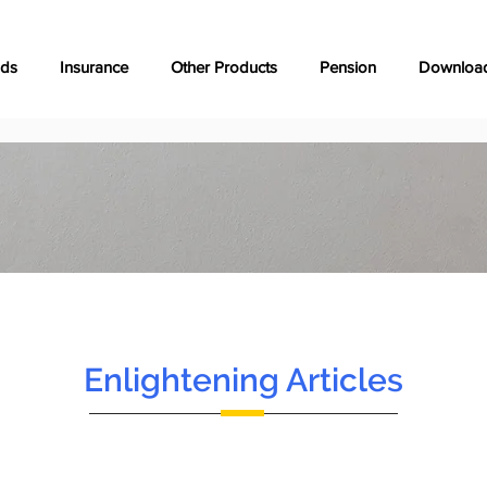
nds
Insurance
Other Products
Pension
Downloa
Enlightening Articles