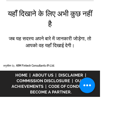
यहाँ दिखाने के लिए अभी कुछ नहीं
है
जब यह सदस्य अपने बारे में जानकारी जोड़ेगा, तो
आपको वह यहाँ दिखाई देगी।
अनुरक्षित By
ARM Fintech Consultants (P) Ltd.
HOME
|
ABOUT US
|
DISCLAIMER
|
COMMISSION DISCLOSURE
|
OUR
ACHIEVEMENTS
|
CODE OF CONDUCT
|
BECOME A PARTNER.
अस्वीकरण :
www.meranivesh.com
Mera
Nivesh की एक ऑनलाइन वेबसाइट है। म्यूचुअल फंड
वितरक के रूप में एआरएन - 32141 के तहत एएमएफआई में
पंजीकृत एक कंपनी। उक्त वेबसाइट निवेशकों द्वारा स्वयं
सहायता के साथ लक्ष्य अनुमानक की एक इलेक्ट्रॉनिक
प्रस्तुति मात्र है। इस साइट को एक वित्तीय सलाहकार