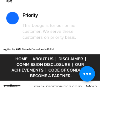
बैज
Priority
This bedge is for our prime
customer. We serve these
customers on priority basis.
अनुरक्षित By
ARM Fintech Consultants (P) Ltd.
HOME
|
ABOUT US
|
DISCLAIMER
|
COMMISSION DISCLOSURE
|
OUR
ACHIEVEMENTS
|
CODE OF CONDUCT
|
BECOME A PARTNER.
अस्वीकरण :
www.meranivesh.com
Mera
Nivesh की एक ऑनलाइन वेबसाइट है। म्यूचुअल फंड
वितरक के रूप में एआरएन - 32141 के तहत एएमएफआई में
पंजीकृत एक कंपनी। उक्त वेबसाइट निवेशकों द्वारा स्वयं
सहायता के साथ लक्ष्य अनुमानक की एक इलेक्ट्रॉनिक
प्रस्तुति मात्र है। इस साइट को एक वित्तीय सलाहकार
वेबसाइट के रूप में नहीं माना जाना चाहिए क्योंकि हम यहां
किसी भी गणना या परिणाम के लिए शुल्क नहीं लेते हैं।