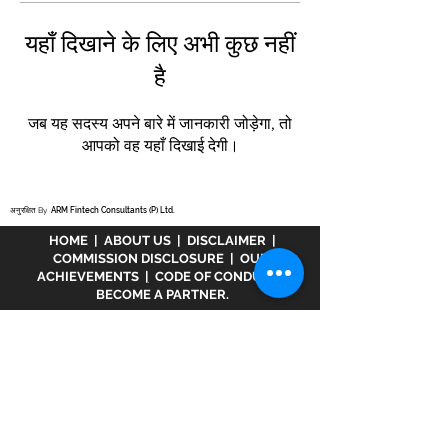
यहाँ दिखाने के लिए अभी कुछ नहीं
है
जब यह सदस्य अपने बारे में जानकारी जोड़ेगा, तो
आपको वह यहाँ दिखाई देगी।
अनुरक्षित By
ARM Fintech Consultants (P) Ltd.
HOME
|
ABOUT US
|
DISCLAIMER
|
COMMISSION DISCLOSURE
|
OUR
ACHIEVEMENTS
|
CODE OF CONDUCT
|
BECOME A PARTNER.
अस्वीकरण :
www.meranivesh.com
Mera
Nivesh की एक ऑनलाइन वेबसाइट है। म्यूचुअल फंड
वितरक के रूप में एआरएन - 32141 के तहत एएमएफआई में
पंजीकृत एक कंपनी। उक्त वेबसाइट निवेशकों द्वारा स्वयं
सहायता के साथ लक्ष्य अनुमानक की एक इलेक्ट्रॉनिक
प्रस्तुति मात्र है। इस साइट को एक वित्तीय सलाहकार