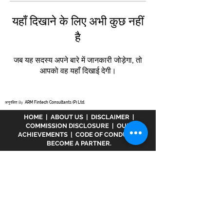
यहाँ दिखाने के लिए अभी कुछ नहीं
है
जब यह सदस्य अपने बारे में जानकारी जोड़ेगा, तो
आपको वह यहाँ दिखाई देगी।
अनुरक्षित By
ARM Fintech Consultants (P) Ltd.
HOME
|
ABOUT US
|
DISCLAIMER
|
COMMISSION DISCLOSURE
|
OUR
ACHIEVEMENTS
|
CODE OF CONDUCT
|
BECOME A PARTNER.
अस्वीकरण :
www.meranivesh.com
Mera
Nivesh की एक ऑनलाइन वेबसाइट है। म्यूचुअल फंड
वितरक के रूप में एआरएन - 32141 के तहत एएमएफआई में
पंजीकृत एक कंपनी। उक्त वेबसाइट निवेशकों द्वारा स्वयं
सहायता के साथ लक्ष्य अनुमानक की एक इलेक्ट्रॉनिक
प्रस्तुति मात्र है। इस साइट को एक वित्तीय सलाहकार