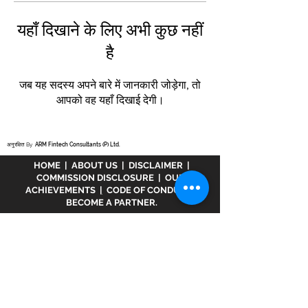
यहाँ दिखाने के लिए अभी कुछ नहीं
है
जब यह सदस्य अपने बारे में जानकारी जोड़ेगा, तो
आपको वह यहाँ दिखाई देगी।
अनुरक्षित By
ARM Fintech Consultants (P) Ltd.
HOME
|
ABOUT US
|
DISCLAIMER
|
COMMISSION DISCLOSURE
|
OUR
ACHIEVEMENTS
|
CODE OF CONDUCT
|
BECOME A PARTNER.
अस्वीकरण :
www.meranivesh.com
Mera
Nivesh की एक ऑनलाइन वेबसाइट है। म्यूचुअल फंड
वितरक के रूप में एआरएन - 32141 के तहत एएमएफआई में
पंजीकृत एक कंपनी। उक्त वेबसाइट निवेशकों द्वारा स्वयं
सहायता के साथ लक्ष्य अनुमानक की एक इलेक्ट्रॉनिक
प्रस्तुति मात्र है। इस साइट को एक वित्तीय सलाहकार