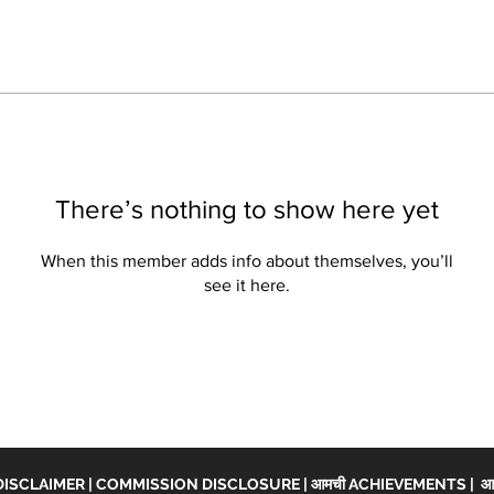
There’s nothing to show here yet
When this member adds info about themselves, you’ll
see it here.
DISCLAIMER
|
COMMISSION DISCLOSURE
|
आमची ACHIEVEMENTS
|
आच