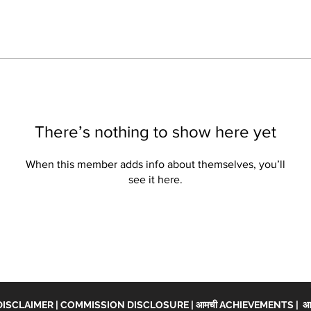
There’s nothing to show here yet
When this member adds info about themselves, you’ll
see it here.
DISCLAIMER
|
COMMISSION DISCLOSURE
|
आमची ACHIEVEMENTS
|
आच