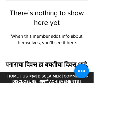
There’s nothing to show
here yet
When this member adds info about
themselves, you’ll see it here.
पगाराचा दिवस हा बचतीचा दिवस आहे.
HOME
|
US बद्दल
|
DISCLAIMER
|
COMMISSION
DISCLOSURE
|
आमची ACHIEVEMENTS
|
आचारसंहिता
|
भागीदार व्हा.
अस्वीकरण :
www.meranivesh.com
ची ऑनलाइन वेबसाइट
आहे
मेरा निवेश.
एएमएफआय व्हिडीओमध्ये नोंदणीकृत कंपनी
ARN -
32141
म्युच्युअल फंड वितरक आणि LIC एजंट म्हणून
wide
0049083Y/2371
25 वर्षांहून अधिक काळ. ही वेबसाइट
गुंतवणूकदारांच्या स्व-मदतीसह लक्ष्य अंदाजकर्त्याचे इलेक्ट्रॉनिक
सादरीकरण आहे. ही साइट आर्थिक सल्लागार वेबसाइट मानली
जाऊ नये कारण आम्ही येथे उत्पादित केलेल्या कोणत्याही गणना