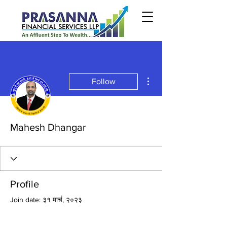
More actions
Follow
Mahesh Dhangar
Profile
Join date: ३१ मार्च, २०२३