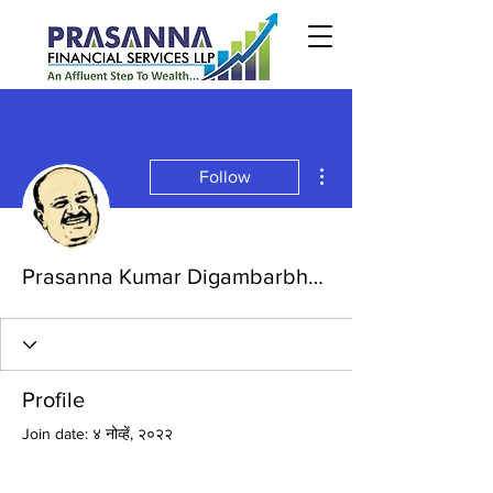
More actions
Follow
Prasanna Kumar Digambarbhai Kanaldekar
Profile
Join date: ४ नोव्हें, २०२२