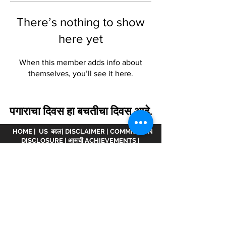
There’s nothing to show
here yet
When this member adds info about
themselves, you’ll see it here.
पगाराचा दिवस हा बचतीचा दिवस आहे.
HOME
|
US बद्दल
|
DISCLAIMER
|
COMMISSION
DISCLOSURE
|
आमची ACHIEVEMENTS
|
आचारसंहिता
|
भागीदार व्हा.
अस्वीकरण :
www.meranivesh.com
ची ऑनलाइन वेबसाइट
आहे
मेरा निवेश.
एएमएफआय व्हिडीओमध्ये नोंदणीकृत कंपनी
ARN -
32141
म्युच्युअल फंड वितरक आणि LIC एजंट म्हणून
wide
0049083Y/2371
25 वर्षांहून अधिक काळ. ही वेबसाइट
गुंतवणूकदारांच्या स्व-मदतीसह लक्ष्य अंदाजकर्त्याचे इलेक्ट्रॉनिक
सादरीकरण आहे. ही साइट आर्थिक सल्लागार वेबसाइट मानली
जाऊ नये कारण आम्ही येथे उत्पादित केलेल्या कोणत्याही गणना