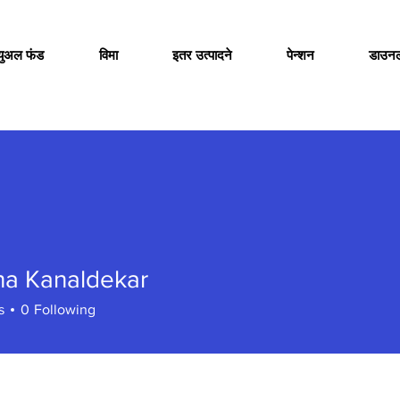
च्युअल फंड
विमा
इतर उत्पादने
पेन्शन
डाउन
na Kanaldekar
s
0
Following