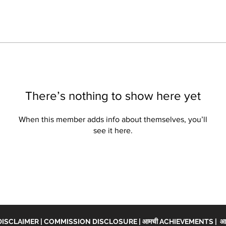
There’s nothing to show here yet
When this member adds info about themselves, you’ll
see it here.
DISCLAIMER
|
COMMISSION DISCLOSURE
|
आमची ACHIEVEMENTS
|
आच