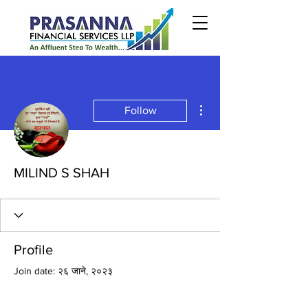
More actions
Follow
MILIND S SHAH
Profile
Join date: २६ जाने, २०२३