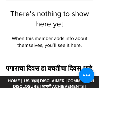
There’s nothing to show
here yet
When this member adds info about
themselves, you’ll see it here.
पगाराचा दिवस हा बचतीचा दिवस आहे.
HOME
|
US बद्दल
|
DISCLAIMER
|
COMMISSION
DISCLOSURE
|
आमची ACHIEVEMENTS
|
आचारसंहिता
|
भागीदार व्हा.
अस्वीकरण :
www.meranivesh.com
ची ऑनलाइन वेबसाइट
आहे
मेरा निवेश.
एएमएफआय व्हिडीओमध्ये नोंदणीकृत कंपनी
ARN -
32141
म्युच्युअल फंड वितरक आणि LIC एजंट म्हणून
wide
0049083Y/2371
25 वर्षांहून अधिक काळ. ही वेबसाइट
गुंतवणूकदारांच्या स्व-मदतीसह लक्ष्य अंदाजकर्त्याचे इलेक्ट्रॉनिक
सादरीकरण आहे. ही साइट आर्थिक सल्लागार वेबसाइट मानली
जाऊ नये कारण आम्ही येथे उत्पादित केलेल्या कोणत्याही गणना