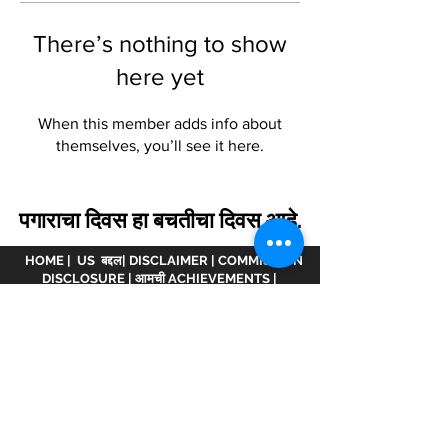
There’s nothing to show
here yet
When this member adds info about
themselves, you’ll see it here.
पगाराचा दिवस हा बचतीचा दिवस आहे.
HOME
|
US बद्दल
|
DISCLAIMER
|
COMMISSION
DISCLOSURE
|
आमची ACHIEVEMENTS
|
आचारसंहिता
|
भागीदार व्हा.
अस्वीकरण :
www.meranivesh.com
ची ऑनलाइन वेबसाइट
आहे
मेरा निवेश.
एएमएफआय व्हिडीओमध्ये नोंदणीकृत कंपनी
ARN -
32141
म्युच्युअल फंड वितरक आणि LIC एजंट म्हणून
wide
0049083Y/2371
25 वर्षांहून अधिक काळ. ही वेबसाइट
गुंतवणूकदारांच्या स्व-मदतीसह लक्ष्य अंदाजकर्त्याचे इलेक्ट्रॉनिक
सादरीकरण आहे. ही साइट आर्थिक सल्लागार वेबसाइट मानली
जाऊ नये कारण आम्ही येथे उत्पादित केलेल्या कोणत्याही गणना