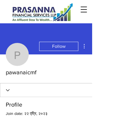
More actions
Follow
pawanaicmf
pawanaicmf
Profile
Join date: २२ एप्रि, २०२३