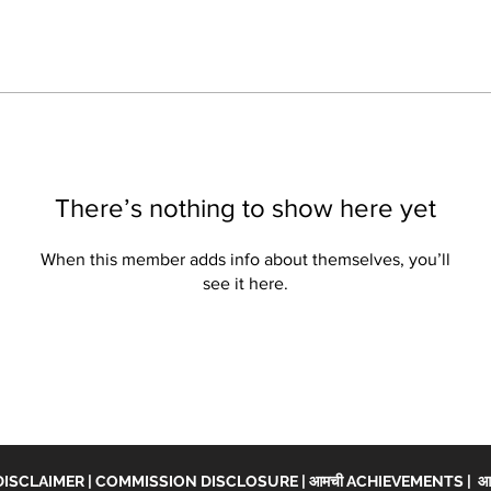
There’s nothing to show here yet
When this member adds info about themselves, you’ll
see it here.
DISCLAIMER
|
COMMISSION DISCLOSURE
|
आमची ACHIEVEMENTS
|
आच