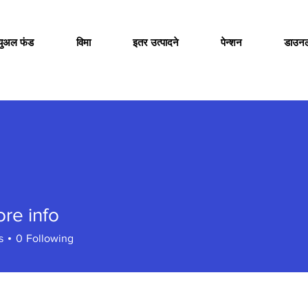
च्युअल फंड
विमा
इतर उत्पादने
पेन्शन
डाउन
re info
s
0
Following