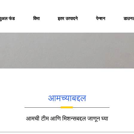
च्युअल फंड
विमा
इतर उत्पादने
पेन्शन
डाउन
आमच्याबद्दल
आमची टीम आणि मिशन्सबद्दल जाणून घ्या