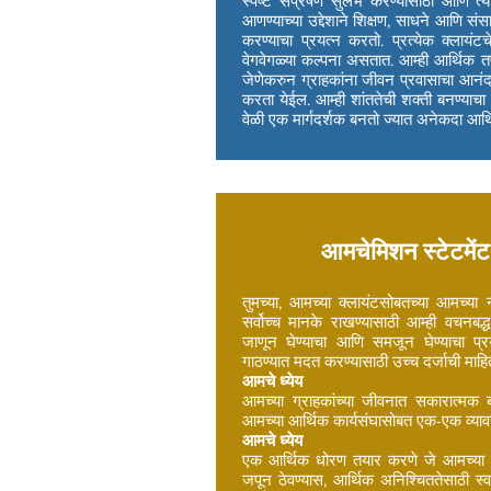
स्पष्ट संप्रेषण सुलभ करण्यासाठी आणि त्यांच्या
आणण्याच्या उद्देशाने शिक्षण, साधने आणि स
करण्याचा प्रयत्न करतो. प्रत्येक क्लायंटच
वेगवेगळ्या कल्पना असतात. आम्‍ही आर्थिक त
जेणेकरुन ग्राहकांना जीवन प्रवासाचा आनंद घे
करता येईल. आम्ही शांततेची शक्ती बनण्याचा 
वेळी एक मार्गदर्शक बनतो ज्यात अनेकदा आर
आमचे
मिशन स्टेटमेंट
तुमच्या, आमच्या क्लायंटसोबतच्या आमच्या
सर्वोच्च मानके राखण्यासाठी आम्ही वचनबद
जाणून घेण्याचा आणि समजून घेण्याचा प्रय
गाठण्यात मदत करण्यासाठी उच्च दर्जाची माहित
आमचे ध्येय
आमच्या ग्राहकांच्या जीवनात सकारात्मक 
आमच्या आर्थिक कार्यसंघासोबत एक-एक व्याव
आमचे ध्येय
एक आर्थिक धोरण तयार करणे जे आमच्या क्
जपून ठेवण्यास, आर्थिक अनिश्चिततेसाठी स