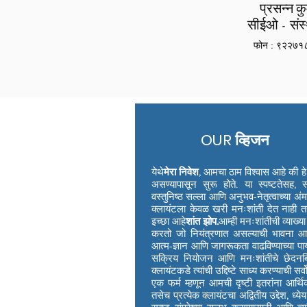
प्रसन्न क
सीईओ - संस
फोन : ९२२७१
OUR
व्हिजन
येथे
मेरा निवेश
, आमचा ठाम विश्वास आहे की हे सर्व
असण्यापासून सुरू होते. या स्पष्टतेसह, 
वस्तुनिष्ठ सल्ला आणि अनुभव-नेतृत्वाच्या अ
क्लायंटला केवळ खरी मनःशांती देत नाही 
इच्छा आहे
शांत झोप.
आम्ही मनःशांतीची व्याख्
करतो जो नियंत्रणात असल्याची भावना आण
आत्म-ज्ञान आणि जागरूकता वाढविण्याच्या पाया
सक्रिय नियोजन आणि मनःशांतीचे छेदनबिं
क्लायंटकडे त्यांची उद्दिष्टे साध्य करण्याची सर्व
एक फर्म म्हणून आमची दृष्टी इतरांना आर्थिक
तसेच प्रत्येक क्लायंटचा अद्वितीय उद्देश, ध्य