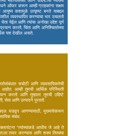
 महत्त्वाकांक्षा आणि उद्दिष्टांची व्याख्या
ंसाधने ऑफर करून आम्ही ग्राहकांना सक्षम
े आयुष्य कशामुळे उत्कृष्ट बनते याबद्दल
पशील व्‍यवस्‍थापित करण्‍याचा भार उचलतो
ता येईल आणि त्‍यांचा अनोखा उद्देश पूर्ण
प्रयत्न करतो, चिंता आणि अनिश्चिततेच्या
्थिक यश देखील असते.
 नातेसंबंधात सचोटी आणि व्यावसायिकतेची
्ध आहोत. आम्ही तुमची आर्थिक परिस्थिती
त्न करतो आणि तुम्हाला तुमची उद्दिष्टे
ी, सेवा आणि उत्पादने पुरवतो.
बदल घडवून आणण्यासाठी, मुख्यत्वेकरून
सायिक संबंध.
लायंटना "त्यांच्याकडे आधीच जे आहे ते
्वत:ला तयार करण्यास आणि शक्य तितक्या