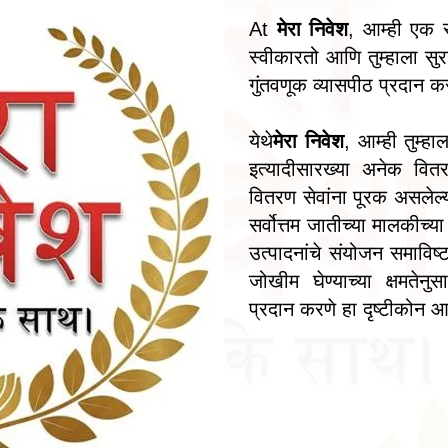
At
मेरा निवेश
, आम्ही एक स
स्वीकारतो आणि तुम्हाला सुरक
गुंतवणूक व्यासपीठ प्रदान क
येथे
मेरा निवेश
, आम्ही तुम्हा
इत्यादीसारख्या अनेक व
वितरण सेवांना पूरक असलेल्या स
सर्वोत्तम जातीच्या मालकीच्य
उत्पादनांचे संयोजन समाविष
जोखीम घेण्याच्या क्षमतेनु
प्रदान करणे हा दृष्टीकोन आ