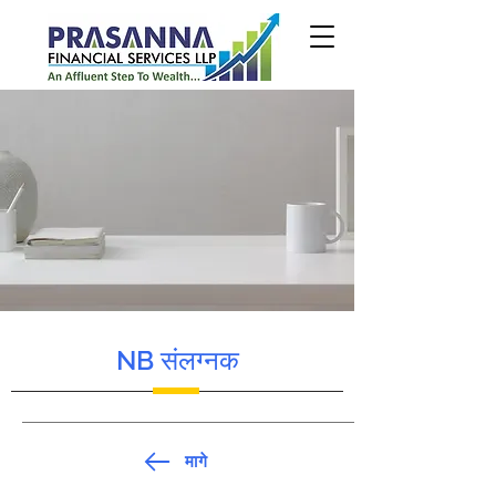
NB संलग्नक
मागे