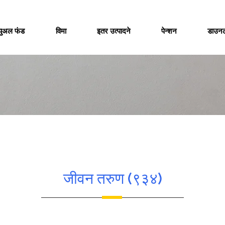
च्युअल फंड
विमा
इतर उत्पादने
पेन्शन
डाउन
जीवन तरुण (९३४)