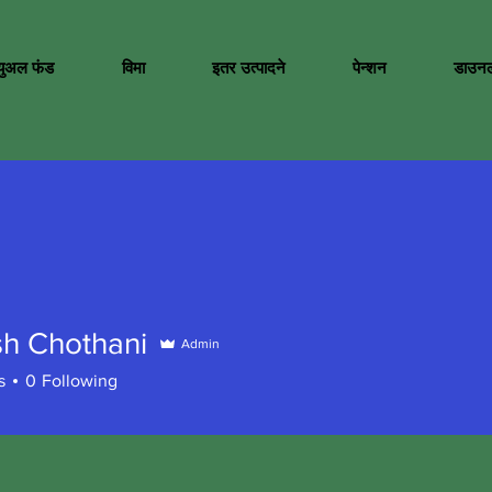
च्युअल फंड
विमा
इतर उत्पादने
पेन्शन
डाउन
h Chothani
Admin
s
0
Following