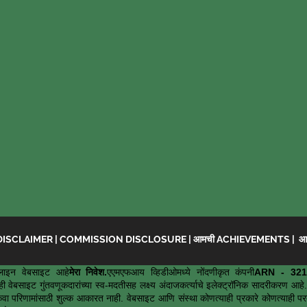
DISCLAIMER
|
COMMISSION DISCLOSURE
|
आमची ACHIEVEMENTS
|
आच
ाइन वेबसाइट आहे
मेरा निवेश.
एएमएफआय व्हिडीओमध्ये नोंदणीकृत कंपनी
ARN - 321
ी वेबसाइट गुंतवणूकदारांच्या स्व-मदतीसह लक्ष्य अंदाजकर्त्याचे इलेक्ट्रॉनिक सादरीकरण 
ंवा परिणामांसाठी शुल्क आकारत नाही. वेबसाइट आणि संस्था कोणत्याही प्रकारे कोणत्याही परताव