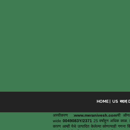
HOME
|
US बद्दल
|
अस्वीकरण :
www.meranivesh.com
ची ऑनल
wide
0049083Y/2371
25 वर्षांहून अधिक काळ. ह
कारण आम्ही येथे उत्पादित केलेल्या कोणत्याही गणना कि