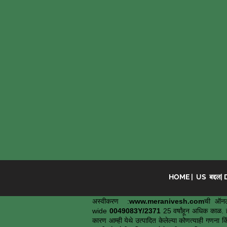
HOME
|
US बद्दल
|
अस्वीकरण :
www.meranivesh.com
ची ऑनल
wide
0049083Y/2371
25 वर्षांहून अधिक काळ. ह
कारण आम्ही येथे उत्पादित केलेल्या कोणत्याही गणना कि