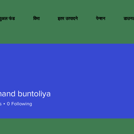
च्युअल फंड
विमा
इतर उत्पादने
पेन्शन
डाउन
hand buntoliya
s
0
Following