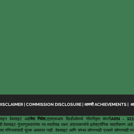
DISCLAIMER
|
COMMISSION DISCLOSURE
|
आमची ACHIEVEMENTS
|
आच
ाइन वेबसाइट आहे
मेरा निवेश.
एएमएफआय व्हिडीओमध्ये नोंदणीकृत कंपनी
ARN - 321
ी वेबसाइट गुंतवणूकदारांच्या स्व-मदतीसह लक्ष्य अंदाजकर्त्याचे इलेक्ट्रॉनिक सादरीकरण 
ंवा परिणामांसाठी शुल्क आकारत नाही. वेबसाइट आणि संस्था कोणत्याही प्रकारे कोणत्याही परताव