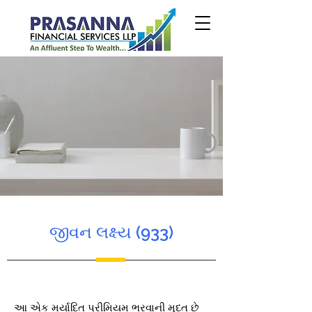
જીવન લક્ષ્ય (933)
આ એક મર્યાદિત પ્રીમિયમ ભરવાની મુદત છે