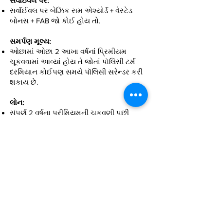
સર્વાઇવલ પર:
સર્વાઈવલ પર બેઝિક સમ એશ્યોર્ડ + વેસ્ટેડ
બોનસ + FAB જો કોઈ હોય તો.
સમર્પણ મૂલ્ય:
ઓછામાં ઓછા 2 આખા વર્ષનાં પ્રિમીયમ
ચૂકવવામાં આવ્યાં હોય તે જોતાં પૉલિસી ટર્મ
દરમિયાન કોઈપણ સમયે પૉલિસી સરેન્ડર કરી
શકાય છે.
લોન:
સંપૂર્ણ 2 વર્ષના પ્રીમિયમની ચુકવણી પછી
ઉપલબ્ધ.
આવકવેરા લાભ:
આ યોજના હેઠળ ચૂકવવામાં આવેલ પ્રીમિયમ
કલમ 80c હેઠળ ટેક્સ રિબેટ માટે પાત્ર છે.
આ પ્લાન હેઠળ મેચ્યોરિટી સેકન્ડ 10(10D)
હેઠળ મફત છે.
વધારે માહિતી માટે
અમારો સંપર્ક કરો
.