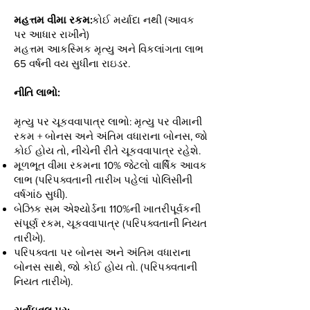
મહત્તમ વીમા રકમ:
કોઈ મર્યાદા નથી (આવક
પર આધાર રાખીને)
મહત્તમ આકસ્મિક મૃત્યુ અને વિકલાંગતા લાભ
65 વર્ષની વય સુધીના રાઇડર.
નીતિ લાભો:
મૃત્યુ પર ચૂકવવાપાત્ર લાભો: મૃત્યુ પર વીમાની
રકમ + બોનસ અને અંતિમ વધારાના બોનસ, જો
કોઈ હોય તો, નીચેની રીતે ચૂકવવાપાત્ર રહેશે.
મૂળભૂત વીમા રકમના 10% જેટલો વાર્ષિક આવક
લાભ (પરિપક્વતાની તારીખ પહેલાં પોલિસીની
વર્ષગાંઠ સુધી).
બેઝિક સમ એશ્યોર્ડના 110%ની ખાતરીપૂર્વકની
સંપૂર્ણ રકમ, ચૂકવવાપાત્ર (પરિપક્વતાની નિયત
તારીખે).
પરિપક્વતા પર બોનસ અને અંતિમ વધારાના
બોનસ સાથે, જો કોઈ હોય તો. (પરિપક્વતાની
નિયત તારીખે).