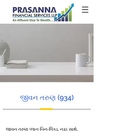
જીવન તરુણ (934)
જીવન તરુણ પ્લાન બિન-લિંક્ડ, નફા સાથે,