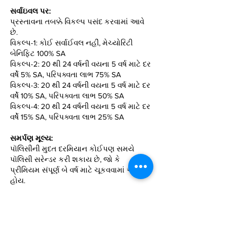
સર્વાઇવલ પર:
પ્રસ્તાવના તબક્કે વિકલ્પ પસંદ કરવામાં આવે
છે.
વિકલ્પ-1: કોઈ સર્વાઈવલ નહીં, મેચ્યોરિટી
બેનિફિટ 100% SA
વિકલ્પ-2: 20 થી 24 વર્ષની વયના 5 વર્ષ માટે દર
વર્ષે 5% SA, પરિપક્વતા લાભ 75% SA
વિકલ્પ-3: 20 થી 24 વર્ષની વયના 5 વર્ષ માટે દર
વર્ષે 10% SA, પરિપક્વતા લાભ 50% SA
વિકલ્પ-4: 20 થી 24 વર્ષની વયના 5 વર્ષ માટે દર
વર્ષે 15% SA, પરિપક્વતા લાભ 25% SA
સમર્પણ મૂલ્ય:
પૉલિસીની મુદત દરમિયાન કોઈપણ સમયે
પૉલિસી સરેન્ડર કરી શકાય છે, જો કે
પ્રીમિયમ સંપૂર્ણ બે વર્ષ માટે ચૂકવવામાં આવ્યું
હોય.
લોન:
ઓછામાં ઓછા બે સંપૂર્ણ વર્ષ માટે
પ્રીમિયમની ચુકવણી પછી આ યોજના હેઠળ
લોનની સુવિધા ઉપલબ્ધ છે.