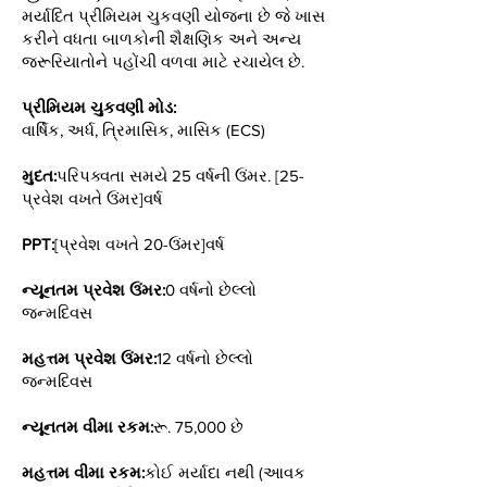
મર્યાદિત પ્રીમિયમ ચુકવણી યોજના છે જે ખાસ
કરીને વધતા બાળકોની શૈક્ષણિક અને અન્ય
જરૂરિયાતોને પહોંચી વળવા માટે રચાયેલ છે.
પ્રીમિયમ ચુકવણી મોડ:
વાર્ષિક, અર્ધ, ત્રિમાસિક, માસિક (ECS)
મુદત:
પરિપક્વતા સમયે 25 વર્ષની ઉંમર. [25-
પ્રવેશ વખતે ઉંમર]વર્ષ
PPT:
[પ્રવેશ વખતે 20-ઉંમર]વર્ષ
ન્યૂનતમ પ્રવેશ ઉંમર:
0 વર્ષનો છેલ્લો
જન્મદિવસ
મહત્તમ પ્રવેશ ઉંમર:
12 વર્ષનો છેલ્લો
જન્મદિવસ
ન્યૂનતમ વીમા રકમ:
રૂ. 75,000 છે
મહત્તમ વીમા રકમ:
કોઈ મર્યાદા નથી (આવક