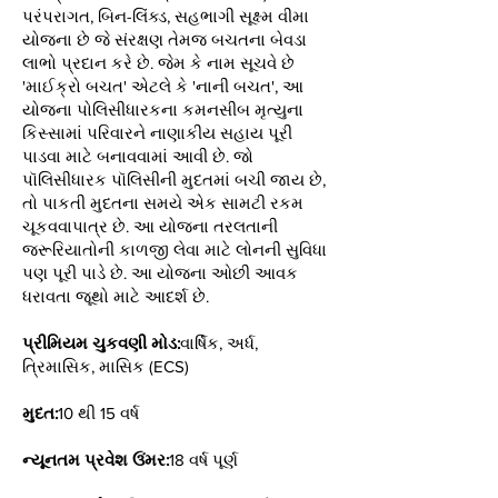
પરંપરાગત, બિન-લિંક્ડ, સહભાગી સૂક્ષ્મ વીમા
યોજના છે જે સંરક્ષણ તેમજ બચતના બેવડા
લાભો પ્રદાન કરે છે. જેમ કે નામ સૂચવે છે
'માઈક્રો બચત' એટલે કે 'નાની બચત', આ
યોજના પોલિસીધારકના કમનસીબ મૃત્યુના
કિસ્સામાં પરિવારને નાણાકીય સહાય પૂરી
પાડવા માટે બનાવવામાં આવી છે. જો
પૉલિસીધારક પૉલિસીની મુદતમાં બચી જાય છે,
તો પાકતી મુદતના સમયે એક સામટી રકમ
ચૂકવવાપાત્ર છે. આ યોજના તરલતાની
જરૂરિયાતોની કાળજી લેવા માટે લોનની સુવિધા
પણ પૂરી પાડે છે. આ યોજના ઓછી આવક
ધરાવતા જૂથો માટે આદર્શ છે.
પ્રીમિયમ ચુકવણી મોડ:
વાર્ષિક, અર્ધ,
ત્રિમાસિક, માસિક (ECS)
મુદત:
10 થી 15 વર્ષ
ન્યૂનતમ પ્રવેશ ઉંમર:
18 વર્ષ પૂર્ણ