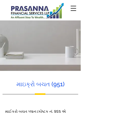
માઇક્રો બચત (951)
માઈક્રો બચત પ્લાન (કોષ્ટક નં. 951) એ