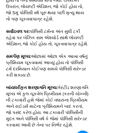
હોય તો તેનો સમાવેશ થતો નથી. ઉપરોક્ત
ઉપરાંત, લોયલ્ટી એડિશન, જો કોઈ હોય તો,
જો 5મું પોલિસી વર્ષ પૂરું થયા પછી મૃત્યુ થાય
તો પણ ચૂકવવાપાત્ર રહેશે.
સર્વાઇવલ પર:
પૉલિસી ટર્મના અંત સુધી ટકી
રહેવા પર બેઝિક સમ એશ્યોર્ડ સાથે લોયલ્ટી
એડિશન, જો કોઈ હોય તો, ચૂકવવાપાત્ર રહેશે.
સમર્પણ મૂલ્ય:
ઓછામાં ઓછા એક આખા વર્ષનું
પ્રીમિયમ ચૂકવવામાં આવ્યું હોય તો પૉલિસી
ટર્મ દરમિયાન કોઈપણ સમયે પૉલિસી સરેન્ડર
કરી શકાય છે.
બાંયધરીકૃત શરણાગતિ મૂલ્ય:
ગેરંટીડ શરણાગતિ
મૂલ્ય એ કુલ ચૂકવેલ પ્રિમીયમ (કરની ચોખ્ખી)
ની ટકાવારી હશે જેમાં કોઈ વધારાના પ્રિમીયમ
અને રાઈડર્સ માટેના પ્રીમિયમને બાદ કરતાં,
જો પસંદ કરેલ હોય. આ ટકાવારી પૉલિસીની
મુદત અને પૉલિસી વર્ષ કે જેમાં પૉલિસી સરેન્ડર
કરવામાં આવી છે તેના પર નિર્ભર રહેશે.