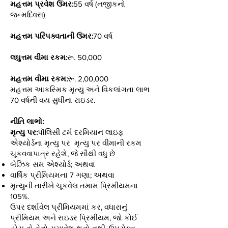
મહત્તમ પ્રવેશ ઉંમર:
55 વર્ષ (નજીકનો
જન્મદિવસ)
મહત્તમ પરિપક્વતાની ઉંમર:
70 વર્ષ
લઘુત્તમ વીમા રકમ:
રૂ. 50,000
મહત્તમ વીમા રકમ:
રૂ. 2,00,000
મહત્તમ આકસ્મિક મૃત્યુ અને વિકલાંગતા લાભ
70 વર્ષની વય સુધીના રાઇડર.
નીતિ લાભો:
મૃત્યુ પર:
પૉલિસી ટર્મ દરમિયાન લાઇફ
એશ્યોર્ડના મૃત્યુ પર મૃત્યુ પર વીમાની રકમ
ચૂકવવાપાત્ર રહેશે, જે સૌથી વધુ છે
બેઝિક સમ એશ્યોર્ડ; અથવા
વાર્ષિક પ્રીમિયમના 7 ગણા; અથવા
મૃત્યુની તારીખે ચૂકવેલ તમામ પ્રિમીયમના
105%.
ઉપર દર્શાવેલ પ્રીમિયમમાં કર, વધારાનું
પ્રીમિયમ અને રાઇડર પ્રિમીયમ, જો કોઈ