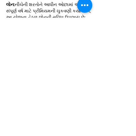
લોન:
નીચેની શરતોને આધીન ઓછામાં ઓછા 3
સંપૂર્ણ વર્ષ માટે પ્રીમિયમની ચુકવણી કર્યા પછી,
આ યોજના હેઠળ લોનની સુવિધા ઉપલબ્ધ છે:
શરણાગતિ મૂલ્યની ટકાવારી તરીકે મહત્તમ લોન
ફોર્સ પોલિસીના કિસ્સામાં 70% અને પેઇડ-અપ
પોલિસીના કિસ્સામાં 60% હોવી જોઈએ.
લોનની રકમ માટે વસૂલવામાં આવનાર વ્યાજનો
દર કોર્પોરેશન દ્વારા સમયાંતરે નક્કી કરવામાં
આવશે.
આવકવેરા લાભ:
આ યોજના હેઠળ ચૂકવવામાં આવેલ પ્રીમિયમ
કલમ 80c હેઠળ ટેક્સ રિબેટ માટે પાત્ર છે.
આ પ્લાન હેઠળ મેચ્યોરિટી સેકન્ડ 10(10D)
હેઠળ મફત છે.
વધારે માહિતી માટે
અમારો સંપર્ક કરો
.
સેલેરી ડે એ સેવિંગ ડે છે.
HOME
|
US વિશે
|
DISCLAIMER
|
કમિશન