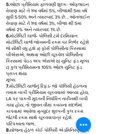
5.
ઓછા પ્રીમિયમ ફાળવણી શુલ્ક- ઑફલાઇન
વેચાણ માટે તે 1લા વર્ષમાં 5%, બીજાથી 5મા વર્ષ
સુધી 5.50% અને ત્યારબાદ 3% છે. , ઓનલાઈન
વેચાણ માટે તે 1લા વર્ષમાં 3%, બીજા થી 5મા
વર્ષમાં 2% અને ત્યારબાદ 1% છે.
6.
મોર્ટાલિટી ચાર્જ- પોલિસી ટર્મ દરમિયાન
મોર્ટાલિટી ચાર્જ જોખમની રકમ પર નિર્ભર રહેશે
જે સૌથી વધુ હશે a) ફોર્સ પોલિસીના કિસ્સામાં
બીએસએ, અથવા ઓછી ચૂકવેલ પોલિસીના
કિસ્સામાં પેઇડ અપ એસએ b) યુનિટ ફંડ મૂલ્ય
c) કુલ પ્રીમિયમના 105% ઓછા યુનિટ ફંડ
પ્રાપ્ત થયા
મૂલ્ય.
7.
મોર્ટાલિટી ચાર્જનું રિફંડ- જો પૉલિસી હેઠળના
તમામ બાકી પ્રીમિયમ ચૂકવવામાં આવ્યા હોય,
LA પર પાકતી મુદતની નિર્ધારિત તારીખથી બચી
ગયા હોય, તો જીવન વીમા કવચના સંદર્ભમાં
કાપવામાં આવેલા મૃત્યુદર શુલ્કની કુલ રકમ
જેટલી રકમ સાથે ચૂકવવાપાત્ર રહેશે.
પરિપક્વતા લાભ..
8.
યોજના હેઠળ કોઈ પોલિસી એડમિનિસ્ટ્રેશન