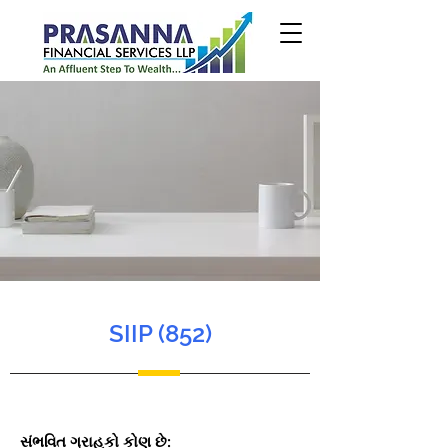
SIIP (852)
સંભવિત ગ્રાહકો કોણ છે: