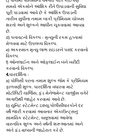
c) પાંચમી પોલિસીની વર્ષગાંઠ પછી કોઈપણ
સમયે એકમોને આંશિક રીતે ઉપાડવાની સુવિધા
પૂરી પાડવામાં આવે છે કે આંશિક ઉપાડની
તારીખ સુધીના તમામ બાકી પ્રીમિયમ ચોક્કસ
શરતો અને શુલ્કને આધીન ચૂકવવામાં આવ્યા
છે.
d) પતાવટનો વિકલ્પ - મૃત્યુની રકમ હપ્તામાં
મેળવવા માટે ઉપલબ્ધ વિકલ્પ.
e) અકસ્માત મૃત્યુ લાભ રાઇડરને પસંદ કરવાનો
વિકલ્પ.
f) ઓનલાઈન અને ઓફલાઈન બંને ખરીદી
કરવાનો વિકલ્પ.
4.
પારદર્શિતા -
a) પોલિસી પરના તમામ શુલ્ક જેમ કે પ્રીમિયમ
ફાળવણી શુલ્ક. પારદર્શિતા વધારવા માટે
મોર્ટાલિટી ચાર્જિસ, ફંડ મેનેજમેન્ટ ચાર્જીસ વગેરે
અગાઉથી જાહેર કરવામાં આવે છે.
b) યુનિટ સ્ટેટમેન્ટ ઇશ્યૂ-પોલીસીધારકોને દર
વર્ષે જારી કરવામાં આવનાર એકાઉન્ટ્સનું
સામયિક સ્ટેટમેન્ટ, વસૂલવામાં આવેલા
વાસ્તવિક શુલ્ક અને વર્ષની શરૂઆતમાં અને
અંતે ફંડ મૂલ્યની જાહેરાત કરે છે.