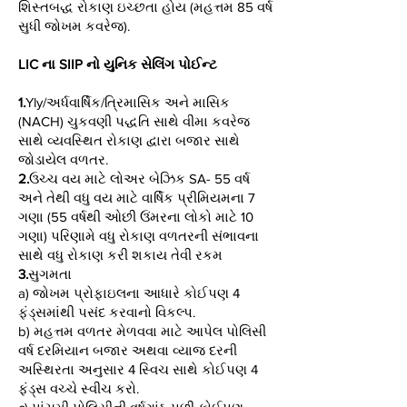
શિસ્તબદ્ધ રોકાણ ઇચ્છતા હોય (મહત્તમ 85 વર્ષ
સુધી જોખમ કવરેજ).
LIC ના SIIP નો યુનિક સેલિંગ પોઈન્ટ
1.
Yly/અર્ધવાર્ષિક/ત્રિમાસિક અને માસિક
(NACH) ચુકવણી પદ્ધતિ સાથે વીમા કવરેજ
સાથે વ્યવસ્થિત રોકાણ દ્વારા બજાર સાથે
જોડાયેલ વળતર.
2.
ઉચ્ચ વય માટે લોઅર બેઝિક SA- 55 વર્ષ
અને તેથી વધુ વય માટે વાર્ષિક પ્રીમિયમના 7
ગણા (55 વર્ષથી ઓછી ઉંમરના લોકો માટે 10
ગણા) પરિણામે વધુ રોકાણ વળતરની સંભાવના
સાથે વધુ રોકાણ કરી શકાય તેવી રકમ
3.
સુગમતા
a) જોખમ પ્રોફાઇલના આધારે કોઈપણ 4
ફંડ્સમાંથી પસંદ કરવાનો વિકલ્પ.
b) મહત્તમ વળતર મેળવવા માટે આપેલ પોલિસી
વર્ષ દરમિયાન બજાર અથવા વ્યાજ દરની
અસ્થિરતા અનુસાર 4 સ્વિચ સાથે કોઈપણ 4
ફંડ્સ વચ્ચે સ્વીચ કરો.