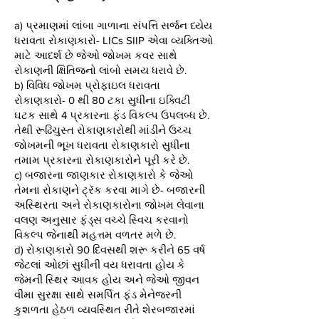
a) પ્રમાણમાં લાંબા ગાળાના સંપત્તિ સર્જન ધ્યેય
ધરાવતા રોકાણકારો- LICs SIIP એવા વ્યક્તિઓ
માટે આદર્શ છે જેઓ જોખમ કવર સાથે
રોકાણની ક્ષિતિજનો લાંબો સમય ધરાવે છે.
b) વિવિધ જોખમ પ્રોફાઇલ ધરાવતા
રોકાણકારો- 0 થી 80 ટકા સુધીના ઇક્વિટી
ઘટક સાથે 4 પ્રકારના ફંડ વિકલ્પ ઉપલબ્ધ છે.
તેથી રૂઢિચુસ્ત રોકાણકારોથી માંડીને ઉચ્ચ
જોખમની ભૂખ ધરાવતા રોકાણકારો સુધીના
તમામ પ્રકારના રોકાણકારોને પૂરી કરે છે.
c) બજારના જાણકાર રોકાણકારો કે જેઓ
તેમના રોકાણને ટ્રૅક કરવા માગે છે- બજારની
અસ્થિરતા અને રોકાણકારોના જોખમ લેવાના
વલણ અનુસાર ફંડ્સ વચ્ચે સ્વિચ કરવાનો
વિકલ્પ જેનાથી મહત્તમ વળતર મળે છે.
d) રોકાણકારો 90 દિવસથી શરૂ કરીને 65 વર્ષ
જેટલાં ઓછાં સુધીની વય ધરાવતા હોય કે
જેમની સ્થિર આવક હોય અને જેઓ જીવન
વીમા સુરક્ષા સાથે સમર્પિત ફંડ મેનેજરની
કુશળતા હેઠળ વ્યવસ્થિત રીતે શેરબજારમાં