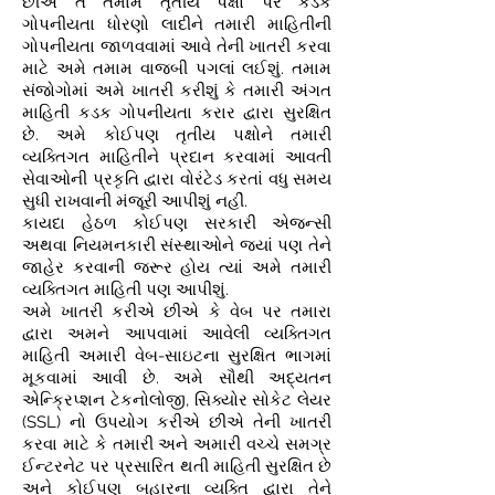
છીએ તે તમામ તૃતીય પક્ષો પર કડક
ગોપનીયતા ધોરણો લાદીને તમારી માહિતીની
ગોપનીયતા જાળવવામાં આવે તેની ખાતરી કરવા
માટે અમે તમામ વાજબી પગલાં લઈશું. તમામ
સંજોગોમાં અમે ખાતરી કરીશું કે તમારી અંગત
માહિતી કડક ગોપનીયતા કરાર દ્વારા સુરક્ષિત
છે. અમે કોઈપણ તૃતીય પક્ષોને તમારી
વ્યક્તિગત માહિતીને પ્રદાન કરવામાં આવતી
સેવાઓની પ્રકૃતિ દ્વારા વોરંટેડ કરતાં વધુ સમય
સુધી રાખવાની મંજૂરી આપીશું નહીં.
કાયદા હેઠળ કોઈપણ સરકારી એજન્સી
અથવા નિયમનકારી સંસ્થાઓને જ્યાં પણ તેને
જાહેર કરવાની જરૂર હોય ત્યાં અમે તમારી
વ્યક્તિગત માહિતી પણ આપીશું.
અમે ખાતરી કરીએ છીએ કે વેબ પર તમારા
દ્વારા અમને આપવામાં આવેલી વ્યક્તિગત
માહિતી અમારી વેબ-સાઇટના સુરક્ષિત ભાગમાં
મૂકવામાં આવી છે. અમે સૌથી અદ્યતન
એન્ક્રિપ્શન ટેકનોલોજી, સિક્યોર સોકેટ લેયર
(SSL) નો ઉપયોગ કરીએ છીએ તેની ખાતરી
કરવા માટે કે તમારી અને અમારી વચ્ચે સમગ્ર
ઈન્ટરનેટ પર પ્રસારિત થતી માહિતી સુરક્ષિત છે
અને કોઈપણ બહારના વ્યક્તિ દ્વારા તેને