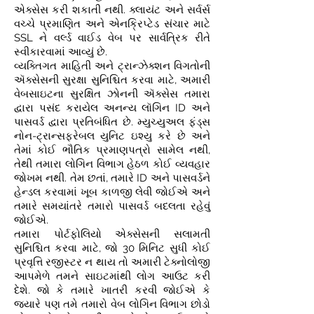
એક્સેસ કરી શકાતી નથી. ક્લાયંટ અને સર્વર્સ
વચ્ચે પ્રમાણિત અને એનક્રિપ્ટેડ સંચાર માટે
SSL ને વર્લ્ડ વાઈડ વેબ પર સાર્વત્રિક રીતે
સ્વીકારવામાં આવ્યું છે.
વ્યક્તિગત માહિતી અને ટ્રાન્ઝેક્શન વિગતોની
ઍક્સેસની સુરક્ષા સુનિશ્ચિત કરવા માટે, અમારી
વેબસાઇટના સુરક્ષિત ઝોનની ઍક્સેસ તમારા
દ્વારા પસંદ કરાયેલ અનન્ય લૉગિન ID અને
પાસવર્ડ દ્વારા પ્રતિબંધિત છે. મ્યુચ્યુઅલ ફંડ્સ
નોન-ટ્રાન્સફરેબલ યુનિટ ઇશ્યુ કરે છે અને
તેમાં કોઈ ભૌતિક પ્રમાણપત્રો સામેલ નથી,
તેથી તમારા લોગિન વિભાગ હેઠળ કોઈ વ્યવહાર
જોખમ નથી. તેમ છતાં, તમારે ID અને પાસવર્ડને
હેન્ડલ કરવામાં ખૂબ કાળજી લેવી જોઈએ અને
તમારે સમયાંતરે તમારો પાસવર્ડ બદલતા રહેવું
જોઈએ.
તમારા પોર્ટફોલિયો એક્સેસની સલામતી
સુનિશ્ચિત કરવા માટે, જો 30 મિનિટ સુધી કોઈ
પ્રવૃત્તિ રજીસ્ટર ન થાય તો અમારી ટેક્નોલોજી
આપમેળે તમને સાઇટમાંથી લોગ આઉટ કરી
દેશે. જો કે તમારે ખાતરી કરવી જોઈએ કે
જ્યારે પણ તમે તમારો વેબ લોગિન વિભાગ છોડો