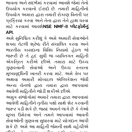
ભાવના અને સંદર્ભમાં કરવામાં આવશે જેમાં તેનો
ઉપયોગ કરવાનો ઈરાદો છે. તમારી માહિતીનો
ઉપયોગ અમારા દ્વારા તમારી રોકાણ વિનંતી પર
પ્રક્રિયા કરવા અને તેના દ્વારા તેને હાથ ધરવા
માટે કરવામાં આવશે
NSE NMF-II પ્લેટફોર્મનું
API.
અમે સુનિશ્ચિત કરીશું કે અમે અમારી સેવાઓને
શક્ય તેટલી શ્રેષ્ઠ રીતે સંચાલિત કરવા અને
ભારતીય કાયદાના વિવિધ નિયમો હેઠળ જે
જરૂરી છે તે હદ સુધી જ વ્યક્તિગત માહિતી
એકત્રિત કરીએ છીએ. તમારા માટે ઉચ્ચ
ગુણવત્તાની સેવાઓ અને ઉચ્ચ સ્તરના
મૂલ્યવૃદ્ધિની ખાતરી કરવા માટે, અમે વેબ પર
અથવા અમારી મોબાઇલ એપ્લિકેશન જેવી
અન્ય ચેનલો દ્વારા તમારા દ્વારા આપવામાં
આવેલી માહિતીને જોડી શકીએ છીએ.
અમુક સંજોગોમાં અમારે તમારા દ્વારા આપવામાં
આવેલી માહિતીને તૃતીય પક્ષો સાથે શેર કરવાની
જરૂર પડી શકે છે, જ્યાં અમને લાગે છે કે તેઓ
મૂલ્ય ઉમેરવા અને તમને આપવામાં આવતી
સેવાઓની ગુણવત્તા સુધારવા માટે યોગદાન આપી
શકે છે. અમે આ માહિતી જેમની સાથે વહેંચીએ