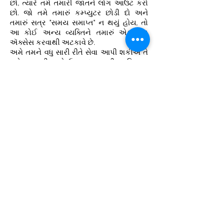
છો, ત્યારે તમે તમારી જાતને લોગ આઉટ કરો
છો. જો તમે તમારું કમ્પ્યુટર છોડી દો અને
તમારું સત્ર "સમય સમાપ્ત" ન થયું હોય, તો
આ કોઈ અન્ય વ્યક્તિને તમારું એકાઉન્ટ
ઍક્સેસ કરવાથી અટકાવે છે.
અમે તમને વધુ સારી રીતે સેવા આપી શકીએ તે
માટે, અમારી પાસે ઉપલબ્ધ તમારી વ્યક્તિગત
માહિતી અપડેટ અને સચોટ હોવી જરૂરી છે.
અમારી વેબસાઈટ તમને તમારી અંગત માહિતી
અપડેટ કરવા સક્ષમ બનાવે છે. તમે ગ્રાહક સેવા
પર અમને ઈ-મેલ પણ મોકલી શકો છો અને
અમે ખાતરી કરીશું કે તમારી માહિતી અપડેટ
કરવામાં આવી છે અને કોઈપણ દુરુપયોગ
અથવા અનધિકૃત સાક્ષાત્કારથી સુરક્ષિત છે.
અમારી મોબાઇલ એપ્લિકેશન તમને ફક્ત
તમારા મોબાઇલ નંબરથી ઓળખે છે. તેથી કૃપા
કરીને ખાતરી કરો કે તમે અમારી સાથે નોંધણી
કરતી વખતે સાચો મોબાઇલ નંબર દાખલ કર્યો
છે, અમારી મોબાઇલ એપ પર તમારા
પોર્ટફોલિયોની મુશ્કેલી મુક્ત ઍક્સેસ માટે.
અમારો સંપર્ક કરો
નિયમો:
બધા MF વિતરકો માટે AMFI નોંધણી