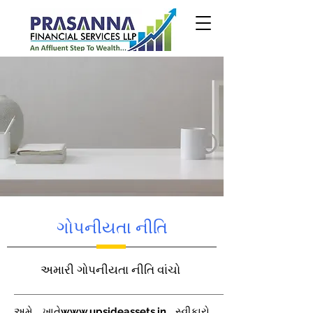
ગોપનીયતા નીતિ
અમારી ગોપનીયતા નીતિ વાંચો
અમે, ખાતે
www.upsideassets.in
, સ્વીકારો