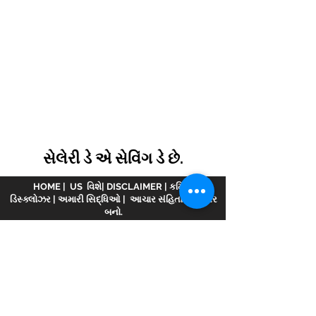
સેલેરી ડે એ સેવિંગ ડે છે.
HOME
|
US વિશે
|
DISCLAIMER
|
કમિશન
ડિસ્ક્લોઝર
|
અમારી સિદ્ધિઓ
|
આચાર સંહિતા
|
પાર્ટનર
બનો.
અસ્વીકરણ :
www.meranivesh.com
ની ઓનલાઈન
વેબસાઈટ છે
મેરા નિવેશ.
AMFI વિડિયોમાં નોંધાયેલ
કંપની
એઆરએન - 32141
મ્યુચ્યુઅલ ફંડ વિતરક અને
LIC એજન્ટ તરીકે wide
0049083Y/2371
25 વર્ષથી વધુ
સમયથી. આ વેબસાઈટ રોકાણકારો દ્વારા સ્વ-સહાય સાથે
ધ્યેય અનુમાનકર્તાની માત્ર એક ઈલેક્ટ્રોનિક રજૂઆત
છે. આ સાઇટને નાણાકીય સલાહકાર વેબસાઇટ તરીકે