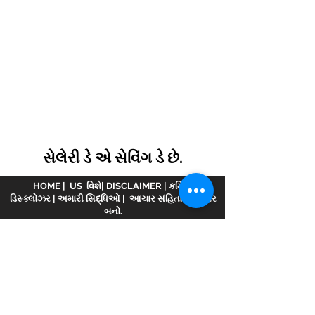
સેલેરી ડે એ સેવિંગ ડે છે.
HOME
|
US વિશે
|
DISCLAIMER
|
કમિશન
ડિસ્ક્લોઝર
|
અમારી સિદ્ધિઓ
|
આચાર સંહિતા
|
પાર્ટનર
બનો.
અસ્વીકરણ :
www.meranivesh.com
ની ઓનલાઈન
વેબસાઈટ છે
મેરા નિવેશ.
AMFI વિડિયોમાં નોંધાયેલ
કંપની
એઆરએન - 32141
મ્યુચ્યુઅલ ફંડ વિતરક અને
LIC એજન્ટ તરીકે wide
0049083Y/2371
25 વર્ષથી વધુ
સમયથી. આ વેબસાઈટ રોકાણકારો દ્વારા સ્વ-સહાય સાથે
ધ્યેય અનુમાનકર્તાની માત્ર એક ઈલેક્ટ્રોનિક રજૂઆત
છે. આ સાઇટને નાણાકીય સલાહકાર વેબસાઇટ તરીકે