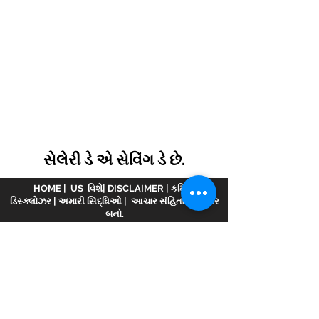
સેલેરી ડે એ સેવિંગ ડે છે.
HOME
|
US વિશે
|
DISCLAIMER
|
કમિશન
ડિસ્ક્લોઝર
|
અમારી સિદ્ધિઓ
|
આચાર સંહિતા
|
પાર્ટનર
બનો.
અસ્વીકરણ :
www.meranivesh.com
ની ઓનલાઈન
વેબસાઈટ છે
મેરા નિવેશ.
AMFI વિડિયોમાં નોંધાયેલ
કંપની
એઆરએન - 32141
મ્યુચ્યુઅલ ફંડ વિતરક અને
LIC એજન્ટ તરીકે wide
0049083Y/2371
25 વર્ષથી વધુ
સમયથી. આ વેબસાઈટ રોકાણકારો દ્વારા સ્વ-સહાય સાથે
ધ્યેય અનુમાનકર્તાની માત્ર એક ઈલેક્ટ્રોનિક રજૂઆત
છે. આ સાઇટને નાણાકીય સલાહકાર વેબસાઇટ તરીકે