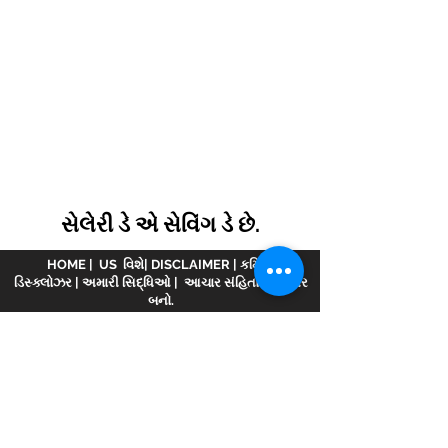
સેલેરી ડે એ સેવિંગ ડે છે.
HOME
|
US વિશે
|
DISCLAIMER
|
કમિશન
ડિસ્ક્લોઝર
|
અમારી સિદ્ધિઓ
|
આચાર સંહિતા
|
પાર્ટનર
બનો.
અસ્વીકરણ :
www.meranivesh.com
ની ઓનલાઈન
વેબસાઈટ છે
મેરા નિવેશ.
AMFI વિડિયોમાં નોંધાયેલ
કંપની
એઆરએન - 32141
મ્યુચ્યુઅલ ફંડ વિતરક અને
LIC એજન્ટ તરીકે wide
0049083Y/2371
25 વર્ષથી વધુ
સમયથી. આ વેબસાઈટ રોકાણકારો દ્વારા સ્વ-સહાય સાથે
ધ્યેય અનુમાનકર્તાની માત્ર એક ઈલેક્ટ્રોનિક રજૂઆત
છે. આ સાઇટને નાણાકીય સલાહકાર વેબસાઇટ તરીકે