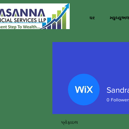
ઘર
મ્યુચ્યુઅલ
Sandr
0
Follower
પ્રોફાઇલ