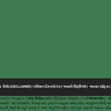
 વિશે
|
DISCLAIMER
|
કમિશન ડિસ્ક્લોઝર
|
અમારી સિદ્ધિઓ
|
આચાર સંહિતા
લાઈન વેબસાઈટ છે
મેરા નિવેશ.
AMFI વિડિયોમાં નોંધાયેલ કંપની
એઆરએન - 3
સમયથી. આ વેબસાઈટ રોકાણકારો દ્વારા સ્વ-સહાય સાથે ધ્યેય અનુમાનકર્તાની 
આવવી જોઈએ નહીં કારણ કે અમે અહીં ઉત્પાદિત કોઈપણ ગણતરી અથવા પરિણામો 