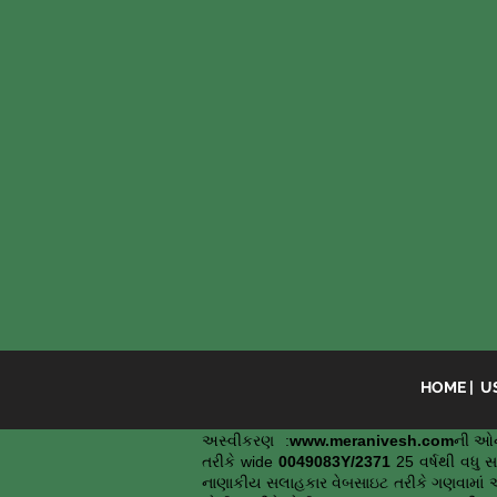
HOME
|
US
અસ્વીકરણ :
www.meranivesh.com
ની ઓન
તરીકે wide
0049083Y/2371
25 વર્ષથી વધુ 
નાણાકીય સલાહકાર વેબસાઇટ તરીકે ગણવામાં 