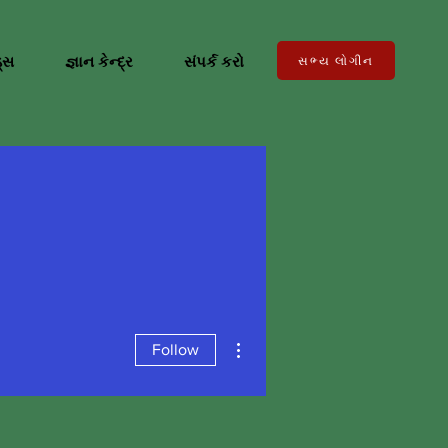
્સ
જ્ઞાન કેન્દ્ર
સંપર્ક કરો
સભ્ય લોગીન
More actions
Follow