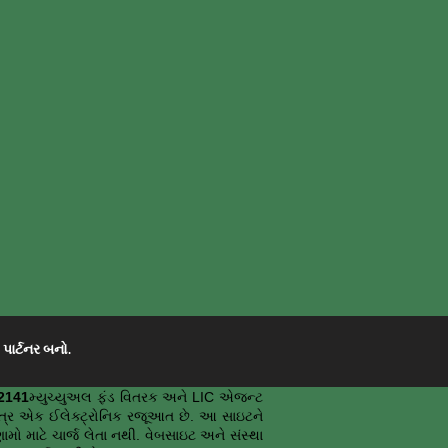
|
પાર્ટનર બનો.
2141
મ્યુચ્યુઅલ ફંડ વિતરક અને LIC એજન્ટ
માત્ર એક ઈલેક્ટ્રોનિક રજૂઆત છે. આ સાઇટને
માટે ચાર્જ લેતા નથી. વેબસાઇટ અને સંસ્થા