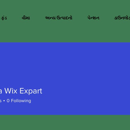
 ફંડ
વીમા
અન્ય ઉત્પાદનો
પેન્શન
ડાઉનલોડ
a Wix Expart
s
0
Following