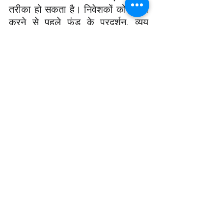
तरीका हो सकता है। निवेशकों को निवेश 
करने से पहले फंड के प्रदर्शन, व्यय 
अनुपात और निवेश उद्देश्य का 
सावधानीपूर्वक मूल्यांकन करना चाहिए।
निष्कर्ष:
वैश्विक इक्विटी बाजार में अनिश्चितता बनी 
हुई है, लेकिन भारतीय अर्थव्यवस्था 
विकास के अवसर प्रदान करती है। 
म्यूचुअल फंड निवेशकों को इन अवसरों में 
भाग लेने का एक संरचित और विनियमित 
तरीका प्रदान करते हैं। हालांकि, निवेश 
निर्णय लेने से पहले पूरी तरह से शोध 
करना और एक योग्य वित्तीय सलाहकार से 
परामर्श करना महत्वपूर्ण है।
इस आर्टीकल को अंग्रेजी भाषा मे पढने के लिए यहाँ 