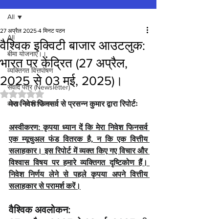
All
27 अप्रैल 2025
4 मिनट पठन
All
वैश्विक इक्विटी बाजार आउटलुक:
बीमा योजनाएँ।।
भारत पर केंद्रित (27 अप्रैल,
व्यक्तिगत वित्तपोषण
2025 से 03 मई, 2025)।
संवाद पत्र (Newsletter)
5 स्टार में से NaN रेटिंग दी गई।
बाजार का विश्लेशण।
मेरा निवेश फिनसर्व से प्रसन्न कुमार द्वारा रिपोर्टः
अस्वीकरण: कृपया ध्यान दें कि मेरा निवेश फिनसर्व 
एक म्यूचुअल फंड वितरक है, न कि एक वित्तीय 
सलाहकार। इस रिपोर्ट में व्यक्त किए गए विचार और 
विश्वास विषय पर हमारे व्यक्तिगत दृष्टिकोण हैं। 
निवेश निर्णय लेने से पहले कृपया अपने वित्तीय 
सलाहकार से परामर्श करें।
वैश्विक अवलोकन: