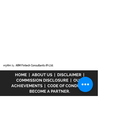
अनुरक्षित By
ARM Fintech Consultants (P) Ltd.
HOME
|
ABOUT US
|
DISCLAIMER
|
COMMISSION DISCLOSURE
|
OUR
ACHIEVEMENTS
|
CODE OF CONDUCT
|
BECOME A PARTNER.
अस्वीकरण :
www.meranivesh.com
Mera
Nivesh की एक ऑनलाइन वेबसाइट है। म्यूचुअल फंड
वितरक के रूप में एआरएन - 32141 के तहत एएमएफआई में
पंजीकृत एक कंपनी। उक्त वेबसाइट निवेशकों द्वारा स्वयं
सहायता के साथ लक्ष्य अनुमानक की एक इलेक्ट्रॉनिक
प्रस्तुति मात्र है। इस साइट को एक वित्तीय सलाहकार