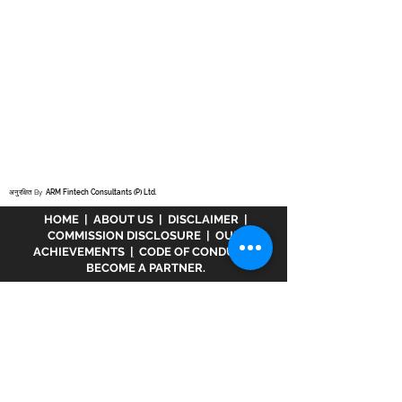
अनुरक्षित By
ARM Fintech Consultants (P) Ltd.
HOME
|
ABOUT US
|
DISCLAIMER
|
COMMISSION DISCLOSURE
|
OUR
ACHIEVEMENTS
|
CODE OF CONDUCT
|
BECOME A PARTNER.
अस्वीकरण :
www.meranivesh.com
Mera
Nivesh की एक ऑनलाइन वेबसाइट है। म्यूचुअल फंड
वितरक के रूप में एआरएन - 32141 के तहत एएमएफआई में
पंजीकृत एक कंपनी। उक्त वेबसाइट निवेशकों द्वारा स्वयं
सहायता के साथ लक्ष्य अनुमानक की एक इलेक्ट्रॉनिक
प्रस्तुति मात्र है। इस साइट को एक वित्तीय सलाहकार