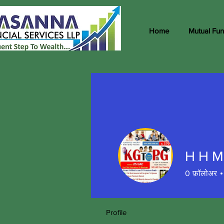
Home
Mutual Fu
H H M
0
फ़ॉलोअर
Profile