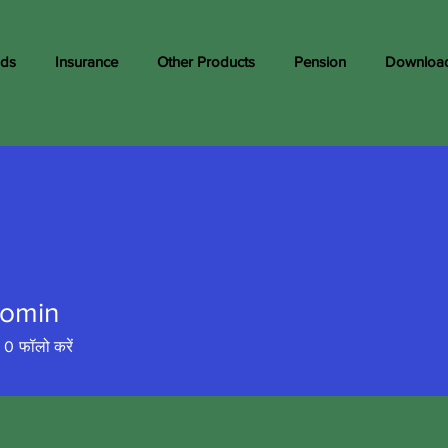
nds
Insurance
Other Products
Pension
Downloa
omin
0
फॉलो करें