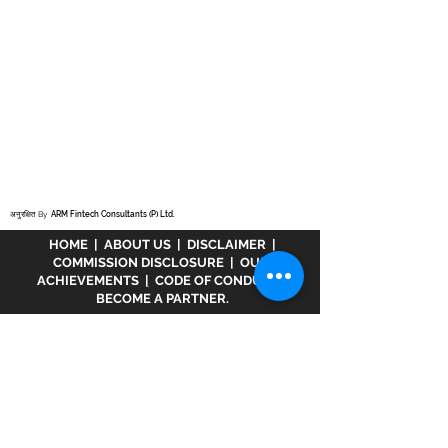
अनुरक्षित By
ARM Fintech Consultants (P) Ltd.
HOME
|
ABOUT US
|
DISCLAIMER
|
COMMISSION DISCLOSURE
|
OUR
ACHIEVEMENTS
|
CODE OF CONDUCT
|
BECOME A PARTNER.
अस्वीकरण :
www.meranivesh.com
Mera
Nivesh की एक ऑनलाइन वेबसाइट है। म्यूचुअल फंड
वितरक के रूप में एआरएन - 32141 के तहत एएमएफआई में
पंजीकृत एक कंपनी। उक्त वेबसाइट निवेशकों द्वारा स्वयं
सहायता के साथ लक्ष्य अनुमानक की एक इलेक्ट्रॉनिक
प्रस्तुति मात्र है। इस साइट को एक वित्तीय सलाहकार