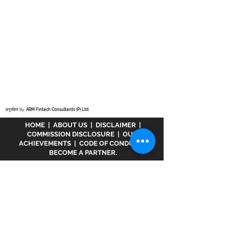
अनुरक्षित By
ARM Fintech Consultants (P) Ltd.
HOME
|
ABOUT US
|
DISCLAIMER
|
COMMISSION DISCLOSURE
|
OUR
ACHIEVEMENTS
|
CODE OF CONDUCT
|
BECOME A PARTNER.
अस्वीकरण :
www.meranivesh.com
Mera
Nivesh की एक ऑनलाइन वेबसाइट है। म्यूचुअल फंड
वितरक के रूप में एआरएन - 32141 के तहत एएमएफआई में
पंजीकृत एक कंपनी। उक्त वेबसाइट निवेशकों द्वारा स्वयं
सहायता के साथ लक्ष्य अनुमानक की एक इलेक्ट्रॉनिक
प्रस्तुति मात्र है। इस साइट को एक वित्तीय सलाहकार