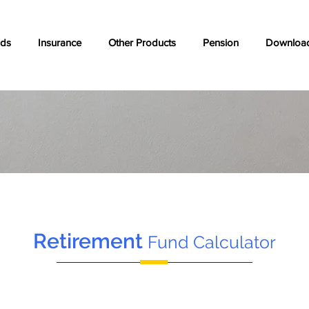
nds
Insurance
Other Products
Pension
Downloa
Retirement
Fund Calculator