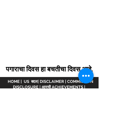
पगाराचा दिवस हा बचतीचा दिवस आहे.
HOME
|
US बद्दल
|
DISCLAIMER
|
COMMISSION
DISCLOSURE
|
आमची ACHIEVEMENTS
|
आचारसंहिता
|
भागीदार व्हा.
अस्वीकरण :
www.meranivesh.com
ची ऑनलाइन वेबसाइट
आहे
मेरा निवेश.
एएमएफआय व्हिडीओमध्ये नोंदणीकृत कंपनी
ARN -
32141
म्युच्युअल फंड वितरक आणि LIC एजंट म्हणून
wide
0049083Y/2371
25 वर्षांहून अधिक काळ. ही वेबसाइट
गुंतवणूकदारांच्या स्व-मदतीसह लक्ष्य अंदाजकर्त्याचे इलेक्ट्रॉनिक
सादरीकरण आहे. ही साइट आर्थिक सल्लागार वेबसाइट मानली
जाऊ नये कारण आम्ही येथे उत्पादित केलेल्या कोणत्याही गणना