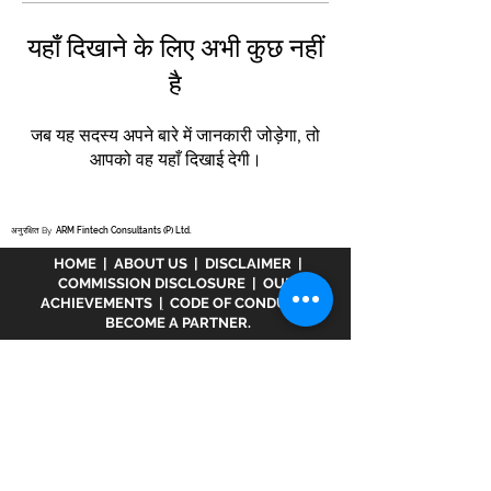
यहाँ दिखाने के लिए अभी कुछ नहीं
है
जब यह सदस्य अपने बारे में जानकारी जोड़ेगा, तो
आपको वह यहाँ दिखाई देगी।
अनुरक्षित By
ARM Fintech Consultants (P) Ltd.
HOME
|
ABOUT US
|
DISCLAIMER
|
COMMISSION DISCLOSURE
|
OUR
ACHIEVEMENTS
|
CODE OF CONDUCT
|
BECOME A PARTNER.
अस्वीकरण :
www.meranivesh.com
Mera
Nivesh की एक ऑनलाइन वेबसाइट है। म्यूचुअल फंड
वितरक के रूप में एआरएन - 32141 के तहत एएमएफआई में
पंजीकृत एक कंपनी। उक्त वेबसाइट निवेशकों द्वारा स्वयं
सहायता के साथ लक्ष्य अनुमानक की एक इलेक्ट्रॉनिक
प्रस्तुति मात्र है। इस साइट को एक वित्तीय सलाहकार